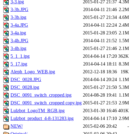
3-3.jpg
2015-01-27 21:37
4.3M
3-3b.JPG
2014-04-11 21:46
2.2M
3-3b.jpg
2015-01-27 21:34
4.6M
3-4a.JPG
2014-04-11 22:24
2.4M
3-4a.jpg
2015-01-28 23:05
2.1M
3-4b.JPG
2014-04-11 21:52
1.5M
3-4b.jpg
2015-01-27 21:46
2.1M
5_1_1.jpg
2014-04-14 17:20
362K
5_17.jpg
2014-04-14 18:11
8.3M
Aleph_Logo_WEB.jpg
2012-12-18 18:36
19K
DSC_0028.JPG
2014-04-14 20:24
1.1M
DSC_0028.jpg
2015-01-27 21:50
5.3M
DSC_0091_switch_cropped.jpg
2014-08-28 19:41
1.1M
DSC_0091_switch_cropped copy.jpg
2015-01-27 21:53
2.9M
Lulzbot_LogoTM_RGB.jpg
2013-01-30 16:46
401K
Lulzbot_product_4-8-131283.jpg
2014-04-14 17:10
2.9M
NEW/
2015-02-06 20:42
-
Original/
2015-02-06 20:42
-