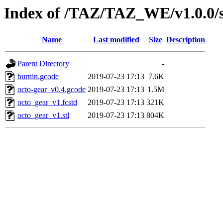
Index of /TAZ/TAZ_WE/v1.0.0/s
Name
Last modified
Size
Description
Parent Directory
-
burnin.gcode
2019-07-23 17:13
7.6K
octo-gear_v0.4.gcode
2019-07-23 17:13
1.5M
octo_gear_v1.fcstd
2019-07-23 17:13
321K
octo_gear_v1.stl
2019-07-23 17:13
804K