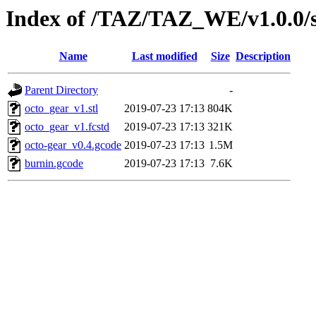
Index of /TAZ/TAZ_WE/v1.0.0/s
Name
Last modified
Size
Description
Parent Directory
-
octo_gear_v1.stl
2019-07-23 17:13
804K
octo_gear_v1.fcstd
2019-07-23 17:13
321K
octo-gear_v0.4.gcode
2019-07-23 17:13
1.5M
burnin.gcode
2019-07-23 17:13
7.6K