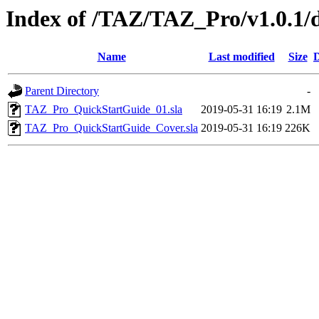
Index of /TAZ/TAZ_Pro/v1.0.1/
Name
Last modified
Size
D
Parent Directory
-
TAZ_Pro_QuickStartGuide_01.sla
2019-05-31 16:19
2.1M
TAZ_Pro_QuickStartGuide_Cover.sla
2019-05-31 16:19
226K