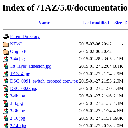
Index of /TAZ/5.0/documentatio
Name
Last modified
Size
D
Parent Directory
-
NEW/
2015-02-06 20:42
-
Original/
2015-02-06 20:42
-
3-4a.jpg
2015-01-28 23:05
2.1M
1st_layer_adhesion.jpg
2015-01-27 22:04
681K
TAZ_4.jpg
2015-01-27 21:54
2.9M
DSC_0091_switch_cropped copy.jpg
2015-01-27 21:53
2.9M
DSC_0028.jpg
2015-01-27 21:50
5.3M
3-4b.jpg
2015-01-27 21:46
2.1M
3-3.jpg
2015-01-27 21:37
4.3M
3-3b.jpg
2015-01-27 21:34
4.6M
2-16.jpg
2015-01-27 21:31
590K
2-14b.jpg
2015-01-27 20:28
2.0M