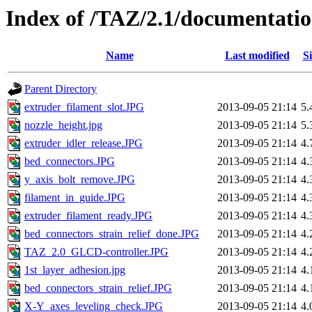
Index of /TAZ/2.1/documentatio
Name
Last modified
Si
Parent Directory
extruder_filament_slot.JPG
2013-09-05 21:14
5
nozzle_height.jpg
2013-09-05 21:14
5
extruder_idler_release.JPG
2013-09-05 21:14
4
bed_connectors.JPG
2013-09-05 21:14
4
y_axis_bolt_remove.JPG
2013-09-05 21:14
4
filament_in_guide.JPG
2013-09-05 21:14
4
extruder_filament_ready.JPG
2013-09-05 21:14
4
bed_connectors_strain_relief_done.JPG
2013-09-05 21:14
4
TAZ_2.0_GLCD-controller.JPG
2013-09-05 21:14
4
1st_layer_adhesion.jpg
2013-09-05 21:14
4
bed_connectors_strain_relief.JPG
2013-09-05 21:14
4
X-Y_axes_leveling_check.JPG
2013-09-05 21:14
4