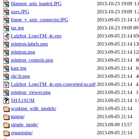
filament_arm_loaded.JPG
2013-10-23 19:09
1
axes.JPG
2013-10-23 19:09
1
frame_y_axis_connector.JPG
2013-09-05 21:14
1
taz.jpg
2013-10-23 19:09
89
Lulzbot_LogoTM_4c.eps
2013-09-05 21:14
65
printrun-labels.png
2013-09-05 21:14
13
printrun.png
2013-09-05 21:14
12
printrun_controls.png
2013-09-05 21:14
8
katz.jpg
2013-09-05 21:14
6
slic3r.png
2013-09-05 21:14
4
Lulzbot_LogoTM_4c-eps-converted-to.pdf
2013-09-05 21:14
4
printrun_viewer.png
2013-09-05 21:14
1
SHA1SUM
2013-09-05 21:14
1
working_with_models/
2013-09-05 21:14
tuning/
2013-09-05 21:14
simple_mode/
2013-09-09 15:57
organising/
2013-09-05 21:14