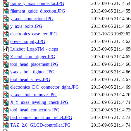
frame_y_axis_connector.JPG
2013-09-05 21:14
54
filament_guide_direction.JPG
2013-09-05 21:14
55
y_axis_connectors.JPG
2013-09-05 21:14
56
y_axis_bolts.JPG
2013-09-05 21:14
60
electronics_case_rec.JPG
2013-10-23 19:09
62
power_supply.JPG
2013-09-05 21:14
62
Lulzbot_LogoTM_4c.eps
2013-09-05 21:14
65
Z_end_stop_trigger.JPG
2013-09-05 21:14
65
tool_head_placement.JPG
2013-09-05 21:14
66
y-axis_bolt_tighten.JPG
2013-09-05 21:14
66
tool_head_screw.JPG
2013-09-05 21:14
67
electronics_DC_connector_tight.JPG
2013-09-05 21:14
69
y_axis_bolt_remove.JPG
2013-09-05 21:14
70
X-Y_axes_leveling_check.JPG
2013-09-05 21:14
71
tool_head_connectors.JPG
2013-09-05 21:14
73
bed_connectors_strain_relief.JPG
2013-09-05 21:14
73
TAZ_2.0_GLCD-controller.JPG
2013-09-05 21:14
74