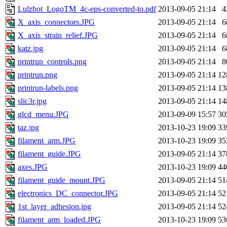
Lulzbot_LogoTM_4c-eps-converted-to.pdf
2013-09-05 21:14
4
X_axis_connectors.JPG
2013-09-05 21:14
6
X_axis_strain_relief.JPG
2013-09-05 21:14
6
katz.jpg
2013-09-05 21:14
6
printrun_controls.png
2013-09-05 21:14
8
printrun.png
2013-09-05 21:14
12
printrun-labels.png
2013-09-05 21:14
13
slic3r.jpg
2013-09-05 21:14
14
glcd_menu.JPG
2013-09-09 15:57
30
taz.jpg
2013-10-23 19:09
33
filament_arm.JPG
2013-10-23 19:09
35
filament_guide.JPG
2013-09-05 21:14
37
axes.JPG
2013-10-23 19:09
44
filament_guide_mount.JPG
2013-09-05 21:14
51
electronics_DC_connector.JPG
2013-09-05 21:14
52
1st_layer_adhesion.jpg
2013-09-05 21:14
52
filament_arm_loaded.JPG
2013-10-23 19:09
53