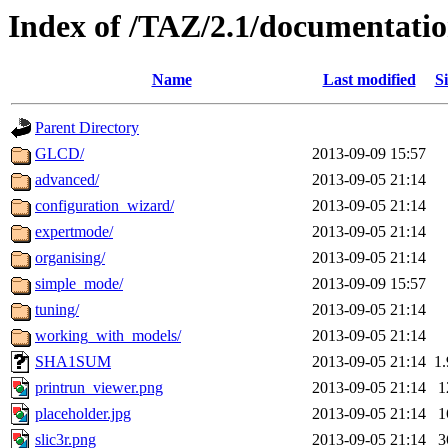
Index of /TAZ/2.1/documentati
Name
Last modified
Si
Parent Directory
GLCD/
2013-09-09 15:57
advanced/
2013-09-05 21:14
configuration_wizard/
2013-09-05 21:14
expertmode/
2013-09-05 21:14
organising/
2013-09-05 21:14
simple_mode/
2013-09-09 15:57
tuning/
2013-09-05 21:14
working_with_models/
2013-09-05 21:14
SHA1SUM
2013-09-05 21:14
1
printrun_viewer.png
2013-09-05 21:14
1
placeholder.jpg
2013-09-05 21:14
1
slic3r.png
2013-09-05 21:14
3