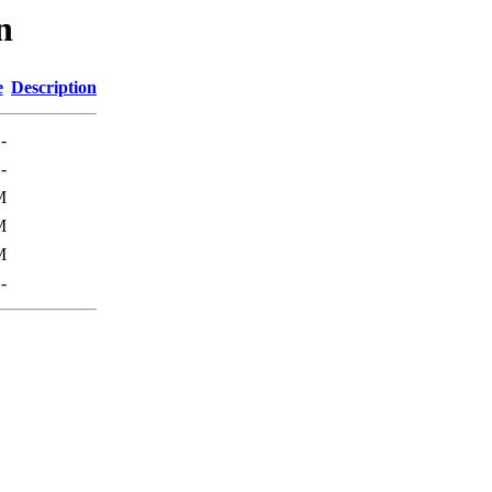
n
e
Description
-
-
M
M
M
-