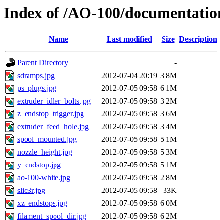
Index of /AO-100/documentatio
Name
Last modified
Size
Description
Parent Directory
-
sdramps.jpg
2012-07-04 20:19
3.8M
ps_plugs.jpg
2012-07-05 09:58
6.1M
extruder_idler_bolts.jpg
2012-07-05 09:58
3.2M
z_endstop_trigger.jpg
2012-07-05 09:58
3.6M
extruder_feed_hole.jpg
2012-07-05 09:58
3.4M
spool_mounted.jpg
2012-07-05 09:58
5.1M
nozzle_height.jpg
2012-07-05 09:58
5.3M
y_endstop.jpg
2012-07-05 09:58
5.1M
ao-100-white.jpg
2012-07-05 09:58
2.8M
slic3r.jpg
2012-07-05 09:58
33K
xz_endstops.jpg
2012-07-05 09:58
6.0M
filament_spool_dir.jpg
2012-07-05 09:58
6.2M