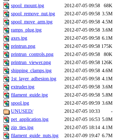
spool_mount.jpg
2012-07-05 09:58
68K
spool_remove_nut.jpg
2012-07-05 09:58
3.5M
spool_move_arm.jpg
2012-07-05 09:58
4.5M
ramps_plug.jpg
2012-07-05 09:58
3.6M
axes.jpg
2012-07-05 09:58
6.1M
printrun.png
2012-07-05 09:58
175K
printrun_controls.png
2012-07-05 09:58
80K
printrun_viewer.png
2012-07-05 09:58
126K
shipping_clamps.jpg
2012-07-05 09:58
4.6M
1st_layer_adhesion.jpg
2012-07-05 09:58
4.1M
extruder.jpg
2012-07-05 09:58
3.6M
filament_guide.jpg
2012-07-05 09:58
5.8M
spool.jpg
2012-07-05 09:59
3.6M
UNUSED/
2012-07-05 10:33
-
pet_application.jpg
2012-07-05 16:53
5.0M
zip_ties.jpg
2012-07-05 18:14
4.1M
filament_guide_nuts.jpg
2012-07-09 19:47
6.7M